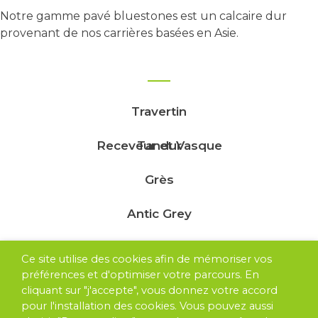
Notre gamme pavé bluestones est un calcaire dur
provenant de nos carrières basées en Asie.
Travertin
Receveur et Vasque
Tandur
Grès
Antic Grey
Ardoise
Ce site utilise des cookies afin de mémoriser vos
préférences et d'optimiser votre parcours. En
Feuille de Pierre
cliquant sur "j'accepte", vous donnez votre accord
pour l'installation des cookies. Vous pouvez aussi
Parements