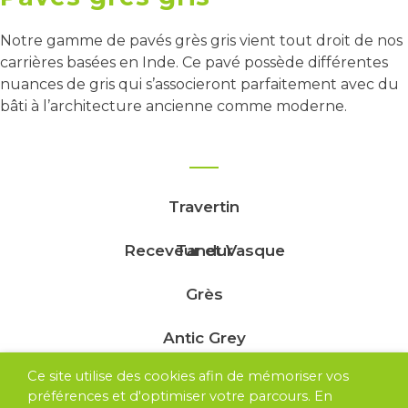
Notre gamme de pavés grès gris vient tout droit de nos
carrières basées en Inde. Ce pavé possède différentes
nuances de gris qui s’associeront parfaitement avec du
bâti à l’architecture ancienne comme moderne.
Travertin
Receveur et Vasque
Tandur
Grès
Antic Grey
Ce site utilise des cookies afin de mémoriser vos
Ardoise
préférences et d'optimiser votre parcours. En