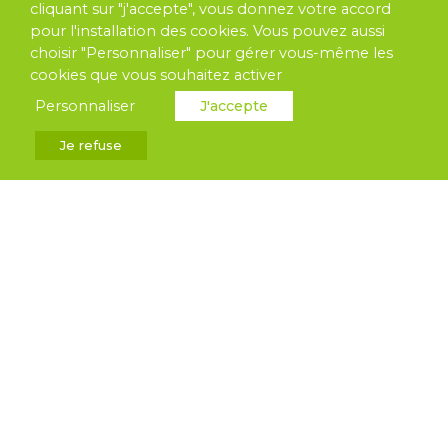
cliquant sur "j'accepte", vous donnez votre accord
Feuille de Pierre
pour l'installation des cookies. Vous pouvez aussi
choisir "Personnaliser" pour gérer vous-même les
Parements
cookies que vous souhaitez activer
Personnaliser
J'accepte
Pierre de Bali
Je refuse
Décoration
Contact
Actualités
Stones Partner
Zac Des 4 Chemins, 35250 Mouazé
Mentions légales
•
Stones Partner 2026
•
Réalisé
par l'
Agence Web Makeo